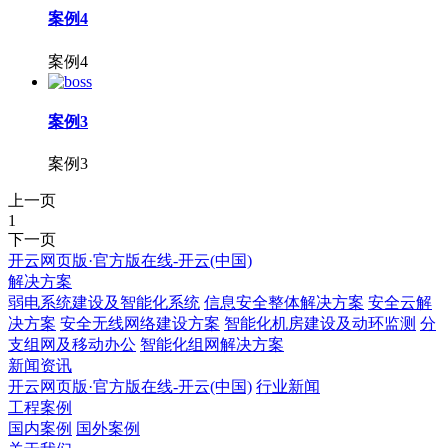
案例4
案例4
案例3
案例3
上一页
1
下一页
开云网页版·官方版在线-开云(中国)
解决方案
弱电系统建设及智能化系统
信息安全整体解决方案
安全云解
决方案
安全无线网络建设方案
智能化机房建设及动环监测
分
支组网及移动办公
智能化组网解决方案
新闻资讯
开云网页版·官方版在线-开云(中国)
行业新闻
工程案例
国内案例
国外案例