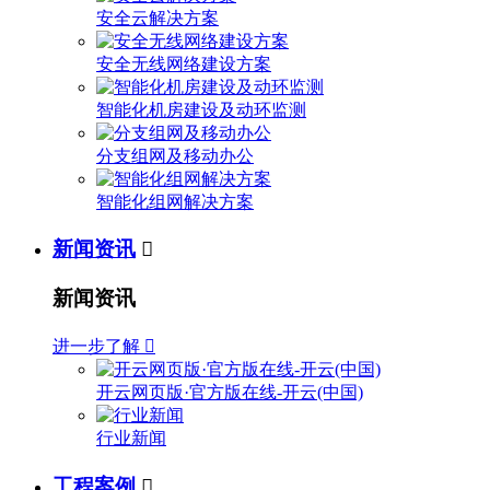
安全云解决方案
安全无线网络建设方案
智能化机房建设及动环监测
分支组网及移动办公
智能化组网解决方案
新闻资讯

新闻资讯
进一步了解

开云网页版·官方版在线-开云(中国)
行业新闻
工程案例
