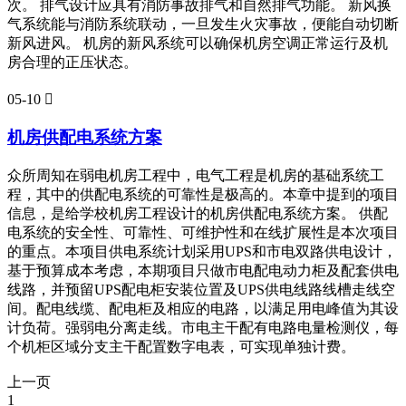
次。 排气设计应具有消防事故排气和自然排气功能。 新风换
气系统能与消防系统联动，一旦发生火灾事故，便能自动切断
新风进风。 机房的新风系统可以确保机房空调正常运行及机
房合理的正压状态。
05-10

机房供配电系统方案
众所周知在弱电机房工程中，电气工程是机房的基础系统工
程，其中的供配电系统的可靠性是极高的。本章中提到的项目
信息，是给学校机房工程设计的机房供配电系统方案。 供配
电系统的安全性、可靠性、可维护性和在线扩展性是本次项目
的重点。本项目供电系统计划采用UPS和市电双路供电设计，
基于预算成本考虑，本期项目只做市电配电动力柜及配套供电
线路，并预留UPS配电柜安装位置及UPS供电线路线槽走线空
间。配电线缆、配电柜及相应的电路，以满足用电峰值为其设
计负荷。强弱电分离走线。市电主干配有电路电量检测仪，每
个机柜区域分支主干配置数字电表，可实现单独计费。
上一页
1