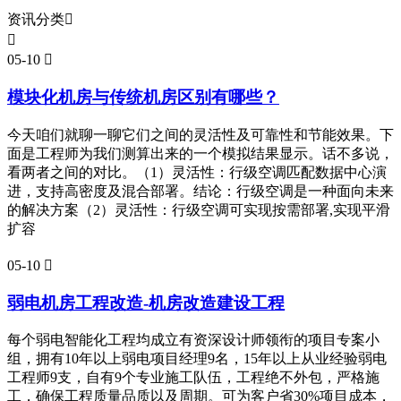
资讯分类


05-10

模块化机房与传统机房区别有哪些？
今天咱们就聊一聊它们之间的灵活性及可靠性和节能效果。下
面是工程师为我们测算出来的一个模拟结果显示。话不多说，
看两者之间的对比。（1）灵活性：行级空调匹配数据中心演
进，支持高密度及混合部署。结论：行级空调是一种面向未来
的解决方案（2）灵活性：行级空调可实现按需部署,实现平滑
扩容
05-10

弱电机房工程改造-机房改造建设工程
每个弱电智能化工程均成立有资深设计师领衔的项目专案小
组，拥有10年以上弱电项目经理9名，15年以上从业经验弱电
工程师9支，自有9个专业施工队伍，工程绝不外包，严格施
工，确保工程质量品质以及周期。可为客户省30%项目成本，