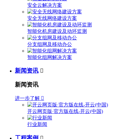
安全云解决方案
安全无线网络建设方案
智能化机房建设及动环监测
分支组网及移动办公
智能化组网解决方案
新闻资讯

新闻资讯
进一步了解

开云网页版·官方版在线-开云(中国)
行业新闻
工程案例
