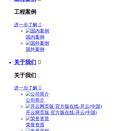
工程案例
进一步了解

国内案例
国外案例
关于我们

关于我们
进一步了解

公司简介
开云网页版·官方版在线-开云(中国)
荣誉资质