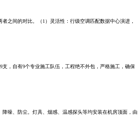
两者之间的对比。（1）灵活性：行级空调匹配数据中心演进，
师9支，自有9个专业施工队伍，工程绝不外包，严格施工，确保
、降噪、防尘。灯具、烟感、温感探头等均安装在机房顶面，由