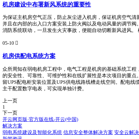
机房建设中布署新风系统的重要性
为保证主机房空气正压，防止灰尘进入机房，保证机房空气清
并且在内部的出入口方案安装上防火阀以及电动风量的调节阀。
消防系统联动，一旦发生火灾事故，便能自动切断新风进风。
05-10

机房供配电系统方案
众所周知在弱电机房工程中，电气工程是机房的基础系统工程
的安全性、可靠性、可维护性和在线扩展性是本次项目的重点
留UPS配电柜安装位置及UPS供电线路线槽走线空间。配电
主干配置数字电表，可实现单独计费。
上一页
1
下一页
开云网页版·官方版在线-开云(中国)
解决方案
弱电系统建设及智能化系统
信息安全整体解决方案
安全云解决
新闻资讯