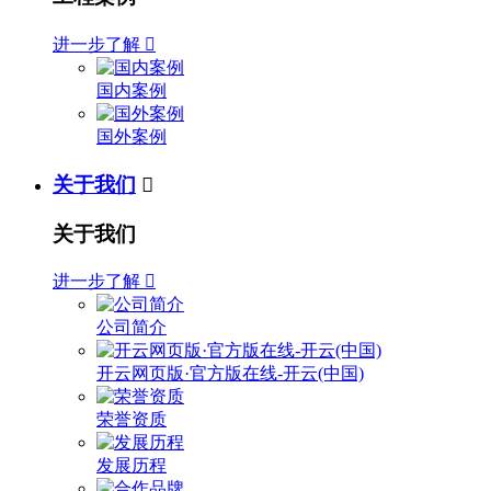
进一步了解

国内案例
国外案例
关于我们

关于我们
进一步了解

公司简介
开云网页版·官方版在线-开云(中国)
荣誉资质
发展历程