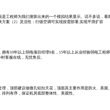
面是工程师为我们测算出来的一个模拟结果显示。话不多说，看
方案（2）灵活性：行级空调可实现按需部署,实现平滑扩容
拥有10年以上弱电项目经理9名，15年以上从业经验弱电工程
4小时客服在线，无忧售后。
处理，顶部建议做微孔铝扣天花，顶面其主要作用是防火、美观
，排列有序，保证机房底部整体性、美观性。